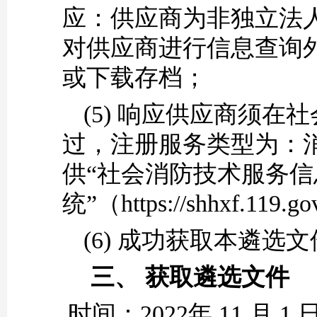
应
：供应商为非独立法
对供应商进行信息查询
或下载存档；
(5)
响应供应商
须
在社
过
，注册服务类型为：
供
“社会消防技术服务信
统”（https://shhxf.119.
(6)
成功获取本
遴选
文
三、
获取
遴选
文件
时间：
2022年
11
月
1