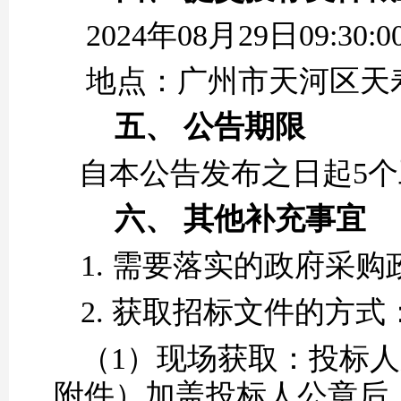
20
24
年
08
月
29
日
09
:
30
:0
地点：
广州市天河区天
五、
公告期限
自本公告发布之日起
5
六、
其他补充事宜
1.
需要落实的政府采购
2.
获取招标文件的
方式
（
1）现场获取：投标
附件）加盖投标人公章后