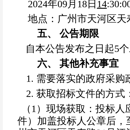
20
24
年
09
月
18
日
14
:
30
:0
地点：
广州市天河区天
五、
公告期限
自本公告发布之日起
5
六、
其他补充事宜
1.
需要落实的政府采购
2.
获取招标文件的
方式
（1）
现场获取：投标人
件）加盖投标人公章后，