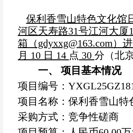
保利香雪山特色文化馆
河区天寿路
31号江河大厦
箱（gdyxxg@163.c
月
10
日
14
点
30
分（北
一、
项目基本情况
项目编号：
YXGL25GZ18
项目名称：保利香雪山特
采购方式：竞争性磋商
项目预算：人民币
60
.00