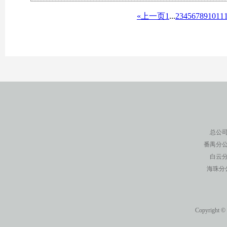
«上一页
1
...
2
3
4
5
6
7
8
9
10
11
总公司
番禺分公
白云分
海珠分
Copyright ©