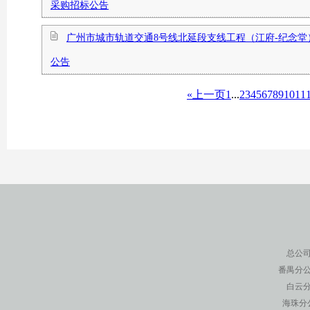
采购招标公告
广州市城市轨道交通8号线北延段支线工程（江府-纪念
公告
«上一页
1
...
2
3
4
5
6
7
8
9
10
11
总公司
番禺分公
白云分
海珠分