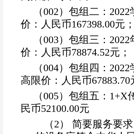
（
002）包组二：
20
价：人民币
167398
.00
元
（
003）包组三：
20
价：人民币
78874.52
元；
（
004）包组四：
20
高限价：人民币
6
7883.7
0
（
005）包组五
：
1+
民币
52100.00元
（2）
简要服务要求