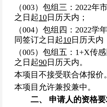
（
003）包组三：
2022
之日起
10
日历天内；
（
004）包组四：
2022
同签订之日起
10
日历天内
（
005）包组五
：
1+X传
之日起
90
日历天内。
本项目不接受联合体报价
本项目允许兼投兼中。
二、
申请人的资格要